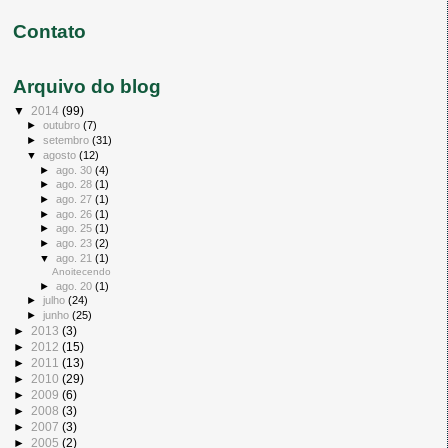
Contato
Arquivo do blog
▼
2014
(99)
►
outubro
(7)
►
setembro
(31)
▼
agosto
(12)
►
ago. 30
(4)
►
ago. 28
(1)
►
ago. 27
(1)
►
ago. 26
(1)
►
ago. 25
(1)
►
ago. 23
(2)
▼
ago. 21
(1)
Anoitecendo
►
ago. 20
(1)
►
julho
(24)
►
junho
(25)
►
2013
(3)
►
2012
(15)
►
2011
(13)
►
2010
(29)
►
2009
(6)
►
2008
(3)
►
2007
(3)
►
2005
(2)