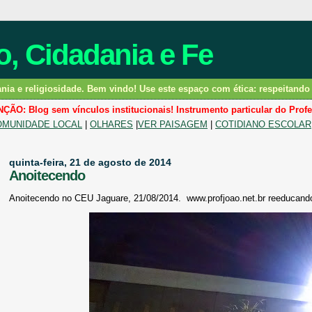
, Cidadania e Fe
a e religiosidade. Bem vindo! Use este espaço com ética: respeitando e
ÇÃO: Blog sem vínculos institucionais! Instrumento particular do Profe
OMUNIDADE LOCAL
|
OLHARES
|
VER PAISAGEM
|
COTIDIANO ESCOLAR
quinta-feira, 21 de agosto de 2014
Anoitecendo
Anoitecendo no CEU Jaguare, 21/08/2014. www.profjoao.net.br reeducando 