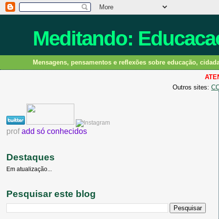
Meditando: Educacao
Mensagens, pensamentos e reflexões sobre educação, cidadani
ATEN
Outros sites:
C
prof
add só conhecidos
Destaques
Em atualização...
Pesquisar este blog