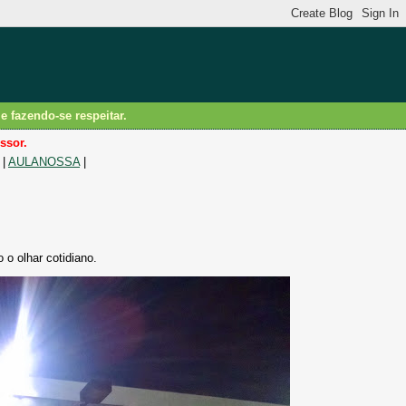
 fazendo-se respeitar.
ssor.
|
AULANOSSA
|
o olhar cotidiano.