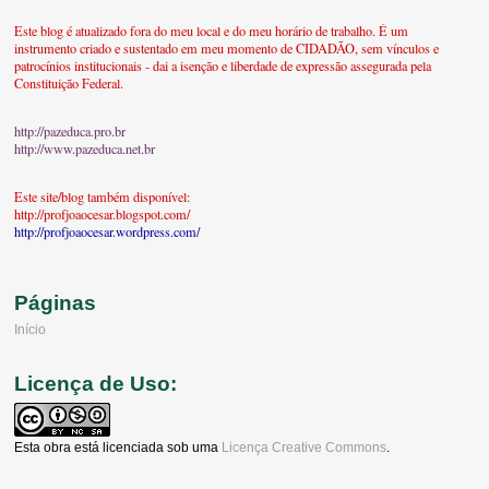
Este blog é atualizado fora do meu local e do meu horário de trabalho. É um
instrumento criado e sustentado em meu momento de CIDADÃO, sem vínculos e
patrocínios institucionais - dai a isenção e liberdade de expressão assegurada pela
Constituição Federal.
http://pazeduca.pro.br
http://www.pazeduca.net.br
Este site/blog também disponível:
http://profjoaocesar.blogspot.com/
http://profjoaocesar.wordpress.com/
Páginas
Início
Licença de Uso:
Esta obra está licenciada sob uma
Licença Creative Commons
.