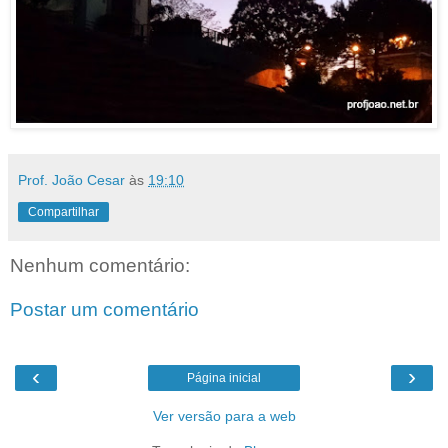
Prof. João Cesar
às
19:10
Compartilhar
Nenhum comentário:
Postar um comentário
‹
›
Página inicial
Ver versão para a web