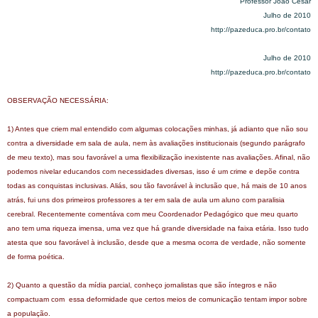
Professor João César
Julho de 2010
http://pazeduca.pro.br/contato
Julho de 2010
http://pazeduca.pro.br/contato
OBSERVAÇÃO NECESSÁRIA:
1) Antes que criem mal entendido com algumas colocações minhas, já adianto que não sou
contra a diversidade em sala de aula, nem às avaliações institucionais (segundo parágrafo
de meu texto), mas sou favorável a uma flexibilização inexistente nas avaliações. Afinal, não
podemos nivelar educandos com necessidades diversas, isso é um crime e depõe contra
todas as conquistas inclusivas. Aliás, sou tão favorável à inclusão que, há mais de 10 anos
atrás, fui uns dos primeiros professores a ter em sala de aula um aluno com paralisia
cerebral. Recentemente comentáva com meu Coordenador Pedagógico que meu quarto
ano tem uma riqueza imensa, uma vez que há grande diversidade na faixa etária. Isso tudo
atesta que sou favorável à inclusão, desde que a mesma ocorra de verdade, não somente
de forma poética.
2) Quanto a questão da mídia parcial, conheço jornalistas que são íntegros e não
compactuam com essa deformidade que certos meios de comunicação tentam impor sobre
a população.